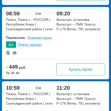
08:59
09:20
21м
Пажга, Пажга с., РОССИЯ |
Выльгорт, остановка
Республика Коми |
Выльгорт – ПМК
Трасса
Сыктывдинский район | село
Р-176 Вятка, 781 километр
Пажга, Россия
РОССИЯ |
Перевозчик:
Комиавтотранс
Республика Коми |
Сыктывдинский район | село
Очень хорошо
8.2
Пажга, Россия
449
~
руб.
Купить билет
Пн, Вт, Вс
10:59
11:20
21м
Пажга, Пажга с., РОССИЯ |
Выльгорт, остановка
Республика Коми |
Выльгорт – ПМК
Трасса
Сыктывдинский район | село
Р-176 Вятка, 781 километр
Пажга, Россия
РОССИЯ |