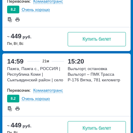
Перевозчик:
Комиавтотранс
Республика Коми |
Сыктывдинский район | село
Очень хорошо
8.2
Пажга, Россия
449
~
руб.
Купить билет
Пн, Вт, Вс
14:59
15:20
21м
Пажга, Пажга с., РОССИЯ |
Выльгорт, остановка
Республика Коми |
Выльгорт – ПМК
Трасса
Сыктывдинский район | село
Р-176 Вятка, 781 километр
Пажга, Россия
РОССИЯ |
Перевозчик:
Комиавтотранс
Республика Коми |
Сыктывдинский район | село
Очень хорошо
8.2
Пажга, Россия
449
~
руб.
Купить билет
Пн, Вт