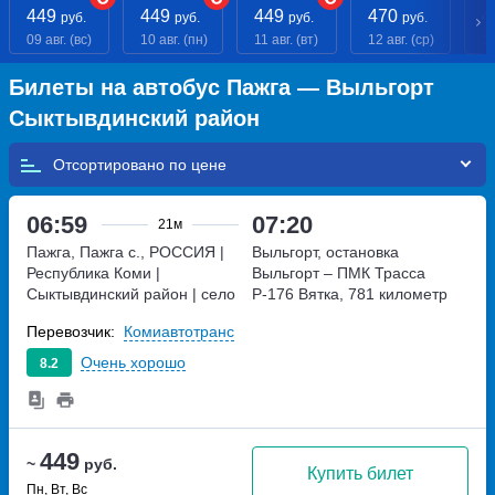
449
449
449
470
4
руб.
руб.
руб.
руб.
09 авг. (вс)
10 авг. (пн)
11 авг. (вт)
12 авг. (ср)
13
Билеты на автобус Пажга — Выльгорт
Сыктывдинский район
Отсортировано по
06:59
07:20
21м
Пажга, Пажга с., РОССИЯ |
Выльгорт, остановка
Республика Коми |
Выльгорт – ПМК
Трасса
Сыктывдинский район | село
Р-176 Вятка, 781 километр
Пажга, Россия
РОССИЯ |
Перевозчик:
Комиавтотранс
Республика Коми |
Сыктывдинский район | село
Очень хорошо
8.2
Пажга, Россия
449
~
руб.
Купить билет
Пн, Вт, Вс