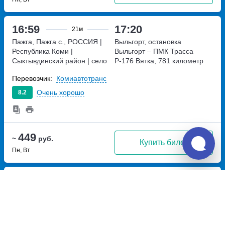
16:59
17:20
21м
Пажга, Пажга с., РОССИЯ |
Выльгорт, остановка
Республика Коми |
Выльгорт – ПМК
Трасса
Сыктывдинский район | село
Р-176 Вятка, 781 километр
Пажга, Россия
РОССИЯ |
Перевозчик:
Комиавтотранс
Республика Коми |
Сыктывдинский район | село
Очень хорошо
8.2
Пажга, Россия
449
~
руб.
Купить билет
Пн, Вт
18:59
19:20
21м
Пажга, Пажга с., РОССИЯ |
Выльгорт, остановка
Республика Коми |
Выльгорт – ПМК
Трасса
Сыктывдинский район | село
Р-176 Вятка, 781 километр
Пажга, Россия
РОССИЯ |