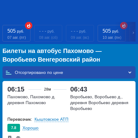
505
- - -
- - -
505
5
руб.
руб.
руб.
руб.
07 авг. (пт)
08 авг. (сб)
09 авг. (вс)
10 авг. (пн)
11
Билеты на автобус Пахомово —
Воробьево Венгеровский район
Отсортировано по
06:15
06:43
28м
Пахомово, Пахомово д.
Воробьево, Воробьево д.,
деревня Пахомово
деревня Воробьево
деревня
Воробьево
Перевозчик:
Кыштовское АТП
Хорошо
7.8