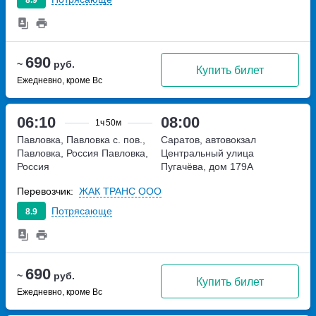
690
~
руб.
Купить билет
Ежедневно, кроме Вс
06:10
08:00
1ч
50м
Павловка, Павловка с. пов.,
Саратов, автовокзал
Павловка, Россия
Павловка,
Центральный
улица
Россия
Пугачёва, дом 179А
Перевозчик:
ЖАК ТРАНС ООО
Потрясающе
8.9
690
~
руб.
Купить билет
Ежедневно, кроме Вс