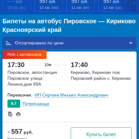
- - -
557
557
557
5
руб.
руб.
руб.
руб.
09 авг. (вс)
10 авг. (пн)
11 авг. (вт)
12 авг. (ср)
13
Билеты на автобус Пировское — Кириково
Красноярский край
Отсортировано по
Рейс с автовокзала
17:30
17:40
10м
Пировское, автостанция
Кириково, Кириково пов.
Пировское
улица
Пировский район с. Кириково
Ленина,дом 89А
Перевозчик:
ИП Сергеев Михаил Александрович
Потрясающе
8.7
557
~
руб.
Купить билет