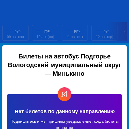
- - -
- - -
- - -
- - -
- 
руб.
руб.
руб.
руб.
09 авг. (вс)
10 авг. (пн)
11 авг. (вт)
12 авг. (ср)
13
Билеты на автобус Подгорье
Вологодский муниципальный округ
— Минькино
Нет билетов по данному направлению
Подпишитесь и мы пришлем уведомление, когда билеты
появятся