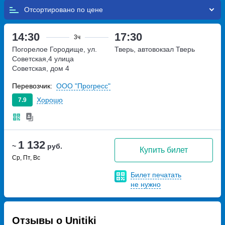
Отсортировано по
14:30
17:30
3ч
Погорелое Городище, ул.
Тверь, автовокзал Тверь
Советская,4
улица
Советская, дом 4
Перевозчик:
ООО "Прогресс"
Хорошо
7.9
1 132
~
руб.
Купить билет
Ср, Пт, Вс
Билет печатать
не нужно
Отзывы о Unitiki