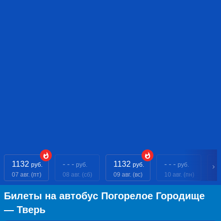
1132
- - -
1132
- - -
- 
руб.
руб.
руб.
руб.
07 авг. (пт)
08 авг. (сб)
09 авг. (вс)
10 авг. (пн)
11
Билеты на автобус Погорелое Городище
— Тверь