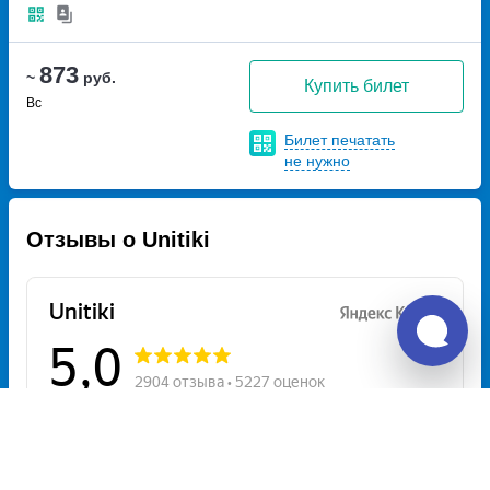
873
~
руб.
Купить билет
Вс
Билет печатать
не нужно
Отзывы о Unitiki