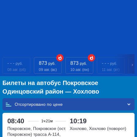
- - -
873
873
- - -
8
руб.
руб.
руб.
руб.
08 авг. (сб)
09 авг. (вс)
10 авг. (пн)
11 авг. (вт)
12
Билеты на автобус Покровское
Одинцовский район — Хохлово
Отсортировано по
08:40
10:19
1ч
21м
Покровское, Покровское (ост.
Хохлово, Хохлово (поворот)
Покровское)
трасса А-114,