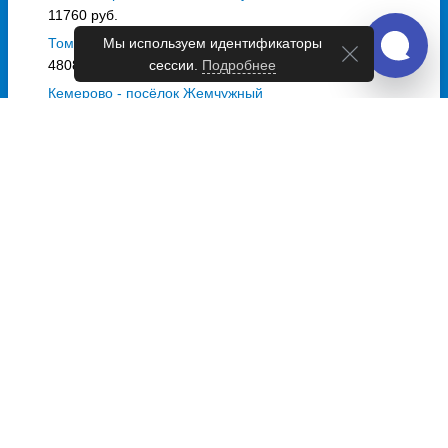
11760 руб.
Мы используем идентификаторы
Томск - посёлок Жемчужный
сессии.
Подробнее
4808 руб.
Кемерово - посёлок Жемчужный
11760 руб.
Новороссийск - посёлок Жемчужный
502 руб.
Абакан - посёлок Жемчужный
1216 руб.
Расписание автобусов посёлок
Жемчужный
Автобусы из посёлок
Жемчужный в Новосибирск
Ежедневно
18:00