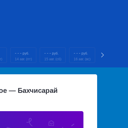
- - -
- - -
- - -
- - -
руб.
руб.
руб.
руб.
т)
14 авг. (пт)
15 авг. (сб)
16 авг. (вс)
17 авг. (пн)
кое — Бахчисарай