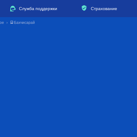
Служба поддержки
Страхование
кое
🚍 Бахчисарай