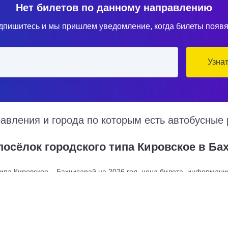
Нет билетов по данному направлению
дпишитесь и мы пришлем уведомление, когда билеты появя
Узна
вления и города по которым есть автобусные 
посёлок городского типа Кировское в Ба
ипа Кировское – Бахчисарай на 2026 год, цена билета, информация
усы из посёлок городского типа Кировское в Бахчисарай курсируют
тупен также график движения, точная стоимость билета и примерн
ого типа Кировское
Купить билет из Бахчи