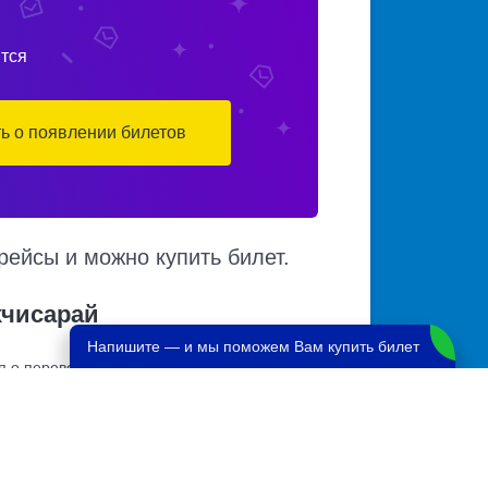
тся
ть о появлении билетов
рейсы и можно купить билет.
хчисарай
Напишите — и мы поможем Вам купить билет
 о перевозчике и наличии мест в автобусе,
 по множеству рейсов из нескольких
ый маршрут следования автобуса на карте.
сарай