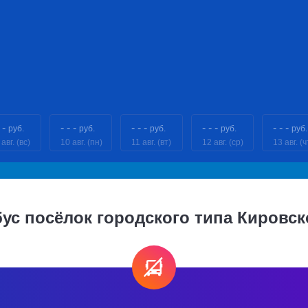
 -
- - -
- - -
- - -
- - -
руб.
руб.
руб.
руб.
руб.
авг. (вс)
10 авг. (пн)
11 авг. (вт)
12 авг. (ср)
13 авг. (ч
ус посёлок городского типа Кировс