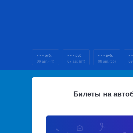
- - -
- - -
- - -
- -
руб.
руб.
руб.
06 авг. (чт)
07 авг. (пт)
08 авг. (сб)
09 
Билеты на автоб