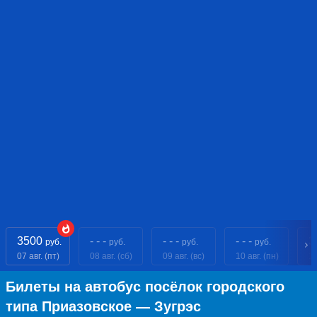
3500
- - -
- - -
- - -
3
руб.
руб.
руб.
руб.
07 авг. (пт)
08 авг. (сб)
09 авг. (вс)
10 авг. (пн)
11
Билеты на автобус посёлок городского
типа Приазовское — Зугрэс