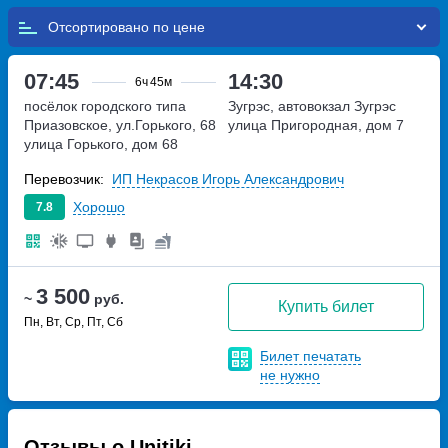
Отсортировано по
07:45
14:30
6ч
45м
посёлок городского типа
Зугрэс, автовокзал Зугрэс
Приазовское, ул.Горького, 68
улица Пригородная, дом 7
улица Горького, дом 68
Перевозчик:
ИП Некрасов Игорь Александрович
Хорошо
7.8
3 500
~
руб.
Купить билет
Пн, Вт, Ср, Пт, Сб
Билет печатать
не нужно
Отзывы о Unitiki