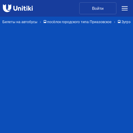
Войти
Билеты на автобусы
🚍 посёлок городского типа Приазовское
🚍 Зугрэс