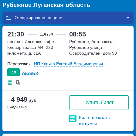
Рубежное Луганская область
Отсортировано по
21:30
08:55
11ч
25м
посёлок Ильинка, кафе
Рубежное, Автовокзал
Клевер
трасса М4, 220
Рубежное
улица
километр, д. с1А
Освободителей, дом 98
Перевозчик:
ИП Кличко Евгений Владимирович
Хорошо
7.9
4 949
~
руб.
Купить билет
Ежедневно
Билет печатать
не нужно