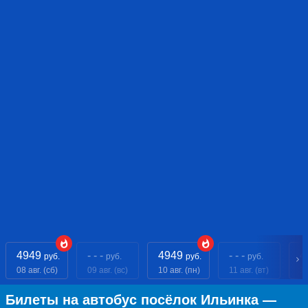
4949
- - -
4949
- - -
4
руб.
руб.
руб.
руб.
08 авг. (сб)
09 авг. (вс)
10 авг. (пн)
11 авг. (вт)
12
Билеты на автобус посёлок Ильинка —