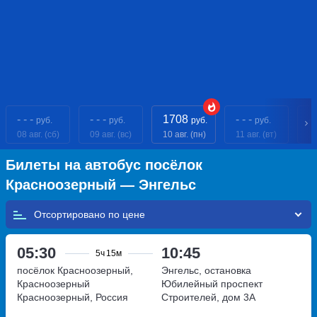
- - -
- - -
1708
- - -
- 
руб.
руб.
руб.
руб.
08 авг. (сб)
09 авг. (вс)
10 авг. (пн)
11 авг. (вт)
12
Билеты на автобус посёлок
Красноозерный — Энгельс
Отсортировано по
05:30
10:45
5ч
15м
посёлок Красноозерный,
Энгельс, остановка
Красноозерный
Юбилейный
проспект
Красноозерный, Россия
Строителей, дом 3А