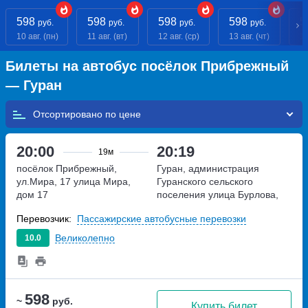
598
598
598
598
5
руб.
руб.
руб.
руб.
10 авг. (пн)
11 авг. (вт)
12 авг. (ср)
13 авг. (чт)
14
Билеты на автобус посёлок Прибрежный
— Гуран
Отсортировано по
20:00
20:19
19м
посёлок Прибрежный,
Гуран, администрация
ул.Мира, 17
улица Мира,
Гуранского сельского
дом 17
поселения
улица Бурлова,
дом 36
Перевозчик:
Пассажирские автобусные перевозки
Великолепно
10.0
598
~
руб.
Купить билет