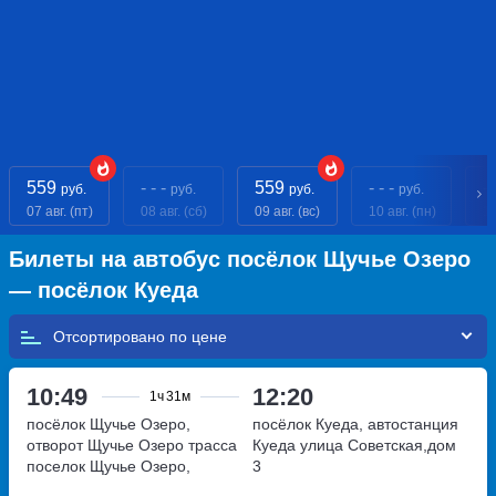
559
- - -
559
- - -
- 
руб.
руб.
руб.
руб.
07 авг. (пт)
08 авг. (сб)
09 авг. (вс)
10 авг. (пн)
11
Билеты на автобус посёлок Щучье Озеро
— посёлок Куеда
Отсортировано по
10:49
12:20
1ч
31м
посёлок Щучье Озеро,
посёлок Куеда, автостанция
отворот Щучье Озеро трасса
Куеда
улица Советская,дом
поселок Щучье Озеро,
3
Россия