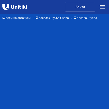
Войти
Билеты на автобусы
🚍 посёлок Щучье Озеро
🚍 посёлок Куеда