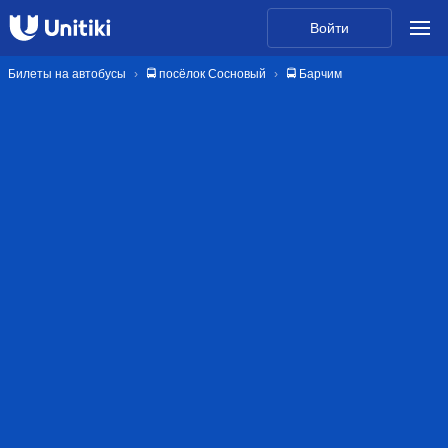
Войти
Билеты на автобусы
🚍 посёлок Сосновый
🚍 Барчим