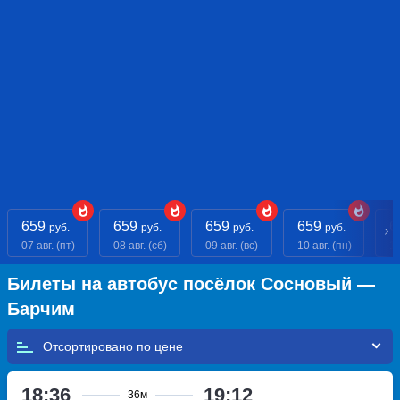
659
659
659
659
6
руб.
руб.
руб.
руб.
07 авг. (пт)
08 авг. (сб)
09 авг. (вс)
10 авг. (пн)
11
Билеты на автобус посёлок Сосновый —
Барчим
Отсортировано по
18:36
19:12
36м