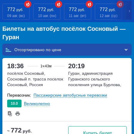
772
772
772
772
7
руб.
руб.
руб.
руб.
09 авг. (вс)
10 авг. (пн)
11 авг. (вт)
12 авг. (ср)
13
Билеты на автобус посёлок Сосновый —
Гуран
Отсортировано по
18:36
20:19
1ч
43м
посёлок Сосновый,
Гуран, администрация
Сосновый п. трасса
поселок
Гуранского сельского
Сосновый, Россия
поселения
улица Бурлова,
дом 36
Перевозчик:
Пассажирские автобусные перевозки
Великолепно
10.0
772
~
руб.
Купить билет