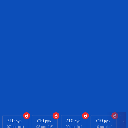
710
710
710
710
7
руб.
руб.
руб.
руб.
07 авг. (пт)
08 авг. (сб)
09 авг. (вс)
10 авг. (пн)
11