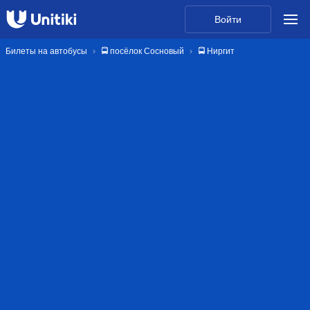
Войти
Билеты на автобусы
🚍 посёлок Сосновый
🚍 Ниргит