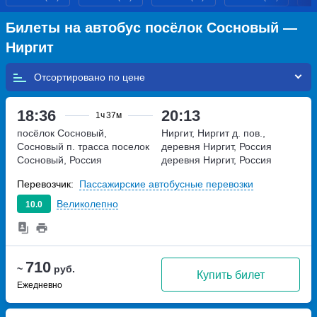
Билеты на автобус посёлок Сосновый —
Ниргит
Отсортировано по
18:36
20:13
1ч
37м
посёлок Сосновый,
Ниргит, Ниргит д. пов.,
Сосновый п. трасса
поселок
деревня Ниргит, Россия
Сосновый, Россия
деревня Ниргит, Россия
Перевозчик:
Пассажирские автобусные перевозки
Великолепно
10.0
710
~
руб.
Купить билет
Ежедневно