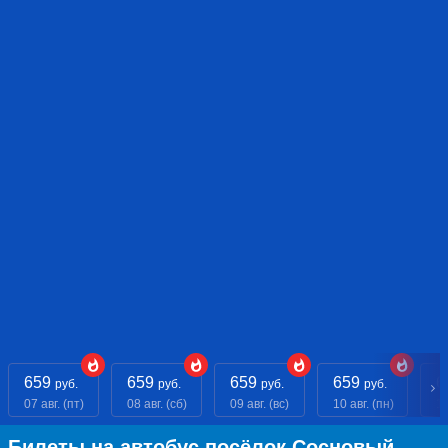
659
659
659
659
6
руб.
руб.
руб.
руб.
07 авг. (пт)
08 авг. (сб)
09 авг. (вс)
10 авг. (пн)
11
Билеты на автобус посёлок Сосновый —