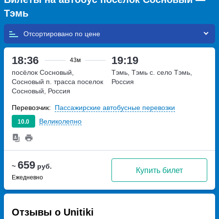
Тэмь
Отсортировано по
18:36
19:19
43м
посёлок Сосновый,
Тэмь, Тэмь с.
село Тэмь,
Сосновый п. трасса
поселок
Россия
Сосновый, Россия
Перевозчик:
Пассажирские автобусные перевозки
Великолепно
10.0
659
~
руб.
Купить билет
Ежедневно
Отзывы о Unitiki