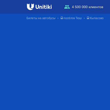
4 500 000 клиентов
Билеты на автобусы
🚍 посёлок Тюш
🚍 Кыласово