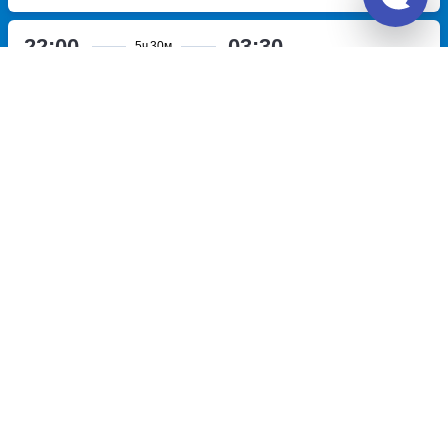
22:00
03:30
5ч
30м
Поворино, остановка
Нижнедевицк, Нижнедевицк
Поворот на Поворино
трасса
ОП Поворот на Нижнедевицк
Р-22 Каспий, 629 километр
Перевозчик:
ИП Дубенский Александр Васильевич
Хорошо
8.0
2 545
~
руб.
Купить билет
Ежедневно
Билет печатать
не нужно
Отзывы о Unitiki