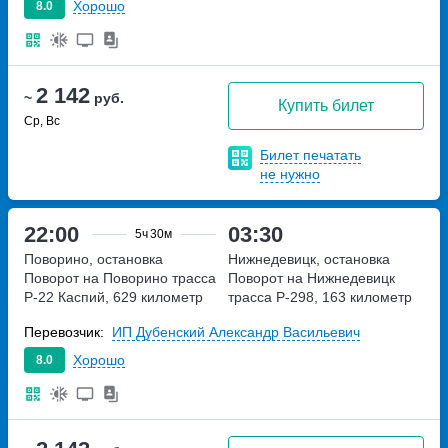
Хорошо
8.0
2 142
~
руб.
Купить билет
Ср, Вс
Билет печатать
не нужно
22:00
03:30
5ч
30м
Поворино, остановка
Нижнедевицк, остановка
Поворот на Поворино
трасса
Поворот на Нижнедевицк
Р-22 Каспий, 629 километр
трасса Р-298, 163 километр
Перевозчик:
ИП Дубенский Александр Васильевич
Хорошо
8.0