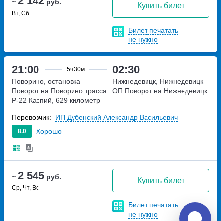
2 142
~
руб.
Купить билет
Вт, Сб
Билет печатать
не нужно
21:00
02:30
5ч
30м
Поворино, остановка
Нижнедевицк, Нижнедевицк
Поворот на Поворино
трасса
ОП Поворот на Нижнедевицк
Р-22 Каспий, 629 километр
Перевозчик:
ИП Дубенский Александр Васильевич
Хорошо
8.0
2 545
~
руб.
Купить билет
Ср, Чт, Вс
Билет печатать
не нужно