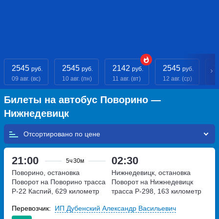
2545
2545
2142
2545
2
руб.
руб.
руб.
руб.
09 авг. (вс)
10 авг. (пн)
11 авг. (вт)
12 авг. (ср)
13
Билеты на автобус Поворино —
Нижнедевицк
Отсортировано по
21:00
02:30
5ч
30м
Поворино, остановка
Нижнедевицк, остановка
Поворот на Поворино
трасса
Поворот на Нижнедевицк
Р-22 Каспий, 629 километр
трасса Р-298, 163 километр
Перевозчик:
ИП Дубенский Александр Васильевич