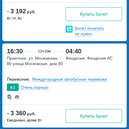
3 192
~
руб.
Купить билет
Вт, Чт, Вс
Билет печатать
не нужно
16:30
04:40
12ч
10м
Приютное, ул. Московская,
Феодосия, Феодосия АС
80
улица Московская, дом 80
Перевозчик:
Междугородные автобусные перевозки
Очень хорошо
8.1
3 360
~
руб.
Купить билет
Ежедневно, кроме Вт