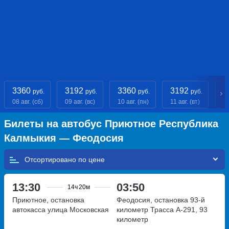
3360
3192
3360
3192
3
руб.
руб.
руб.
руб.
08 авг. (сб)
09 авг. (вс)
10 авг. (пн)
11 авг. (вт)
12
Билеты на автобус Приютное Республика
Калмыкия — Феодосия
Отсортировано по
13:30
03:50
14ч
20м
Приютное, остановка
Феодосия, остановка 93-й
автокасса
улица Московская
километр
Трасса А-291, 93
километр