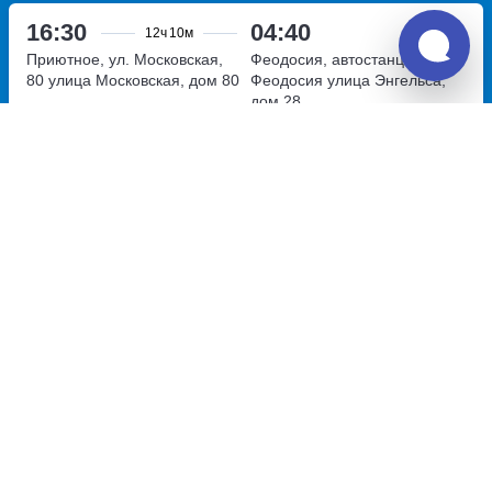
16:30
04:40
12ч
10м
Приютное, ул. Московская,
Феодосия, автостанция
80
улица Московская, дом 80
Феодосия
улица Энгельса,
дом 28
Перевозчик:
Междугородные автобусные перевозки
Очень хорошо
8.1
4 200
~
руб.
Купить билет
Вт, Ср, Чт, Вс
Билет печатать
не нужно
Отзывы о Unitiki