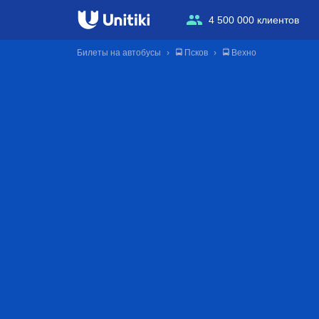
4 500 000 клиентов
Билеты на автобусы
🚍 Псков
🚍 Вехно