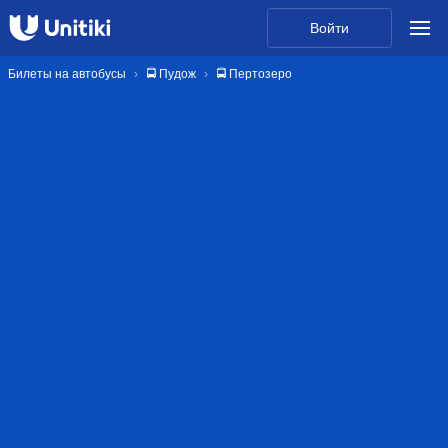
Войти
Билеты на автобусы
🚍 Пудож
🚍 Пертозеро