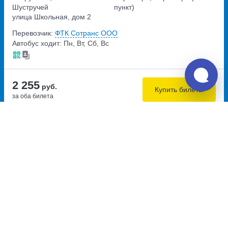
Шустручей
пункт)
улица Школьная, дом 2
Перевозчик:
ФТК Сотранс ООО
Автобус ходит: Пн, Вт, Сб, Вс
2 255
руб.
Купить билеты
за оба билета
Пересадка в пределах станции
08:00
11:55
9.1
3ч
55м
Пудож, автовокзал Пудож
Вознесенье, магазин У
улица Ленина, дом 64
парома
Свирская набережная, дом
14
Перевозчик:
СКС-АВТО (ИП Кулик В.В.)
Автобус ходит: Пн, Вт, Сб, Вс