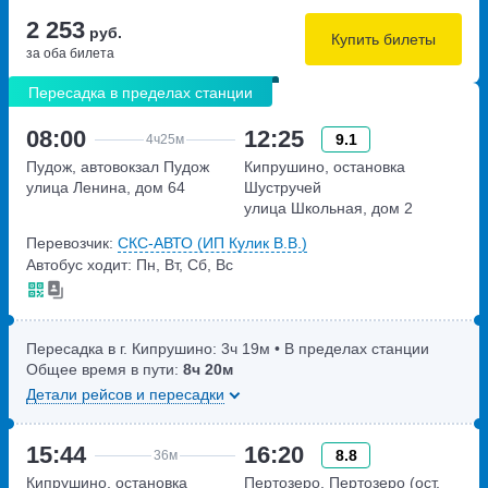
2 253
руб.
Купить билеты
за оба билета
Пересадка в пределах станции
08:00
12:25
9.1
4ч
25м
Пудож, автовокзал Пудож
Кипрушино, остановка
улица Ленина, дом 64
Шустручей
улица Школьная, дом 2
Перевозчик:
СКС-АВТО (ИП Кулик В.В.)
Автобус ходит: Пн, Вт, Сб, Вс
Пересадка в г. Кипрушино:
3ч
19м
• В пределах станции
Общее время в пути:
8ч
20м
Детали рейсов и пересадки
15:44
16:20
8.8
36м
Кипрушино, остановка
Пертозеро, Пертозеро (ост.