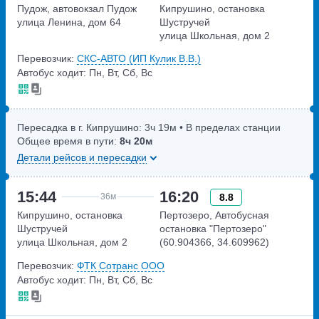
Пудож, автовокзал Пудож
Кипрушино, остановка
улица Ленина, дом 64
Шустручей
улица Школьная, дом 2
Перевозчик:
СКС-АВТО (ИП Кулик В.В.)
Автобус ходит: Пн, Вт, Сб, Вс
Пересадка в г. Кипрушино:
3ч
19м
• В пределах станции
Общее время в пути:
8ч
20м
Детали рейсов и пересадки
15:44
16:20
8.8
36м
Кипрушино, остановка
Пертозеро, Автобусная
Шустручей
остановка "Пертозеро"
улица Школьная, дом 2
(60.904366, 34.609962)
А-215
Перевозчик:
ФТК Сотранс ООО
Автобус ходит: Пн, Вт, Сб, Вс