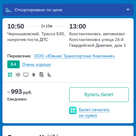
Отсортировано по
10:50
13:00
2ч
10м
Чернышковский, Трасса Е40,
Константиновск, автовокзал
напротив поста ДПС
Константиновск
улица 24-й
Гвардейской Дивизии, дом 1
Перевозчик:
ООО «Южная Транспортная Компания»
Очень хорошо
8.4
993
~
руб.
Купить билет
Ежедневно
Билет печатать
не нужно