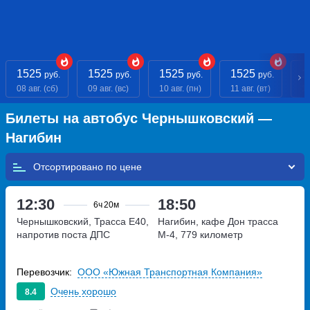
1525
1525
1525
1525
1
руб.
руб.
руб.
руб.
08 авг. (сб)
09 авг. (вс)
10 авг. (пн)
11 авг. (вт)
12
Билеты на автобус Чернышковский —
Нагибин
Отсортировано по
12:30
18:50
6ч
20м
Чернышковский, Трасса Е40,
Нагибин, кафе Дон
трасса
напротив поста ДПС
М-4, 779 километр
Перевозчик:
ООО «Южная Транспортная Компания»
Очень хорошо
8.4