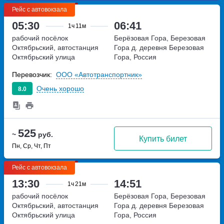
Рейс с автовокзала
05:30
06:41
1ч
11м
рабочий посёлок
Берёзовая Гора, Березовая
Октябрьский, автостанция
Гора д.
деревня Березовая
Октябрьский
улица
Гора, Россия
Советская, дом 56 а
Перевозчик:
ООО «Автотранспортник»
Очень хорошо
8.0
525
~
руб.
Купить билет
Пн, Ср, Чт, Пт
Рейс с автовокзала
13:30
14:51
1ч
21м
рабочий посёлок
Берёзовая Гора, Березовая
Октябрьский, автостанция
Гора д.
деревня Березовая
Октябрьский
улица
Гора, Россия