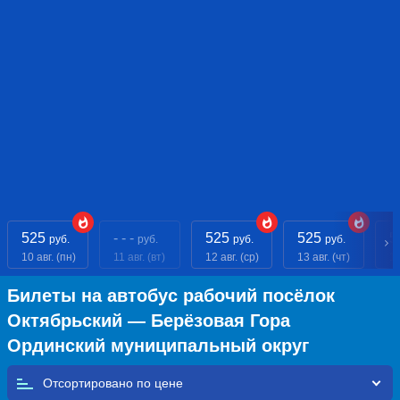
525
- - -
525
525
5
руб.
руб.
руб.
руб.
10 авг. (пн)
11 авг. (вт)
12 авг. (ср)
13 авг. (чт)
14
Билеты на автобус рабочий посёлок
Октябрьский — Берёзовая Гора
Ординский муниципальный округ
Отсортировано по