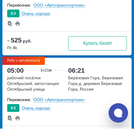
Советская, дом 56 а
Перевозчик:
ООО «Автотранспортник»
Очень хорошо
8.0
525
~
руб.
Купить билет
Пт, Вс
Рейс с автовокзала
05:00
06:21
1ч
21м
рабочий посёлок
Берёзовая Гора, Березовая
Октябрьский, автостанция
Гора д.
деревня Березовая
Октябрьский
улица
Гора, Россия
Советская, дом 56 а
Перевозчик:
ООО «Автотранспортник»
Очень хорошо
8.0