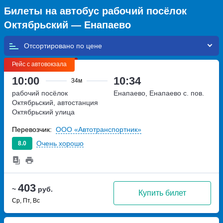
Билеты на автобус рабочий посёлок
Октябрьский — Енапаево
Отсортировано по
Рейс с автовокзала
10:00
10:34
34м
рабочий посёлок
Енапаево, Енапаево с. пов.
Октябрьский, автостанция
Октябрьский
улица
Советская, дом 56 а
Перевозчик:
ООО «Автотранспортник»
Очень хорошо
8.0
403
~
руб.
Купить билет
Ср, Пт, Вс