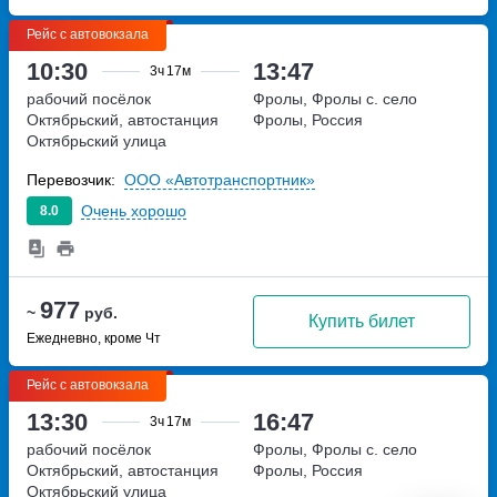
Рейс с автовокзала
10:30
13:47
3ч
17м
рабочий посёлок
Фролы, Фролы с.
село
Октябрьский, автостанция
Фролы, Россия
Октябрьский
улица
Советская, дом 56 а
Перевозчик:
ООО «Автотранспортник»
Очень хорошо
8.0
977
~
руб.
Купить билет
Ежедневно, кроме Чт
Рейс с автовокзала
13:30
16:47
3ч
17м
рабочий посёлок
Фролы, Фролы с.
село
Октябрьский, автостанция
Фролы, Россия
Октябрьский
улица