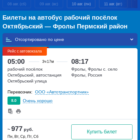
08 авг. (сб)
09 авг. (вс)
10 авг. (пн)
11 авг. (вт)
12
Билеты на автобус рабочий посёлок
Октябрьский — Фролы Пермский район
Отсортировано по
Рейс с автовокзала
05:00
08:17
3ч
17м
рабочий посёлок
Фролы, Фролы с.
село
Октябрьский, автостанция
Фролы, Россия
Октябрьский
улица
Советская, дом 56 а
Перевозчик:
ООО «Автотранспортник»
Очень хорошо
8.0
977
~
руб.
Купить билет
Пн, Вт, Ср, Пт, Сб