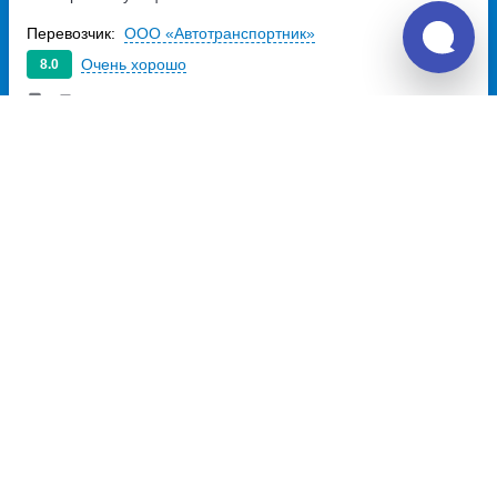
Советская, дом 56 а
Перевозчик:
ООО «Автотранспортник»
Очень хорошо
8.0
977
~
руб.
Купить билет
Пт, Вс
Отзывы о Unitiki