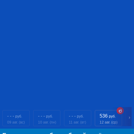
- - -
- - -
- - -
536
- 
руб.
руб.
руб.
руб.
09 авг. (вс)
10 авг. (пн)
11 авг. (вт)
12 авг. (ср)
13