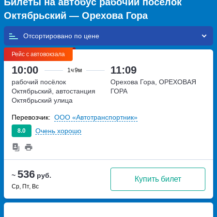
Билеты на автобус рабочий посёлок
Октябрьский — Орехова Гора
Отсортировано по
Рейс с автовокзала
10:00
11:09
1ч
9м
рабочий посёлок
Орехова Гора, ОРЕХОВАЯ
Октябрьский, автостанция
ГОРА
Октябрьский
улица
Советская, дом 56 а
Перевозчик:
ООО «Автотранспортник»
Очень хорошо
8.0
536
~
руб.
Купить билет
Ср, Пт, Вс