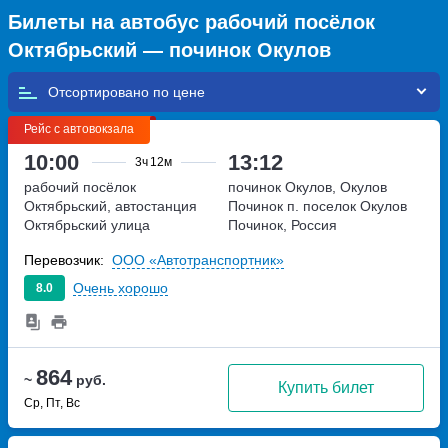
Билеты на автобус рабочий посёлок
Октябрьский — починок Окулов
Отсортировано по
Рейс с автовокзала
10:00
13:12
3ч
12м
рабочий посёлок
починок Окулов, Окулов
Октябрьский, автостанция
Починок п.
поселок Окулов
Октябрьский
улица
Починок, Россия
Советская, дом 56 а
Перевозчик:
ООО «Автотранспортник»
Очень хорошо
8.0
864
~
руб.
Купить билет
Ср, Пт, Вс