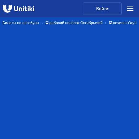
Войти
Билеты на автобусы
🚍 рабочий посёлок Октябрьский
🚍 починок Окуло