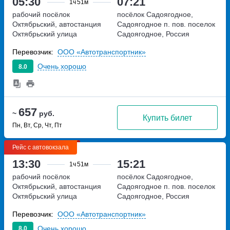
05:30
07:21
1ч
51м
рабочий посёлок
посёлок Садоягодное,
Октябрьский, автостанция
Садоягодное п. пов.
поселок
Октябрьский
улица
Садоягодное, Россия
Советская, дом 56 а
Перевозчик:
ООО «Автотранспортник»
Очень хорошо
8.0
657
~
руб.
Купить билет
Пн, Вт, Ср, Чт, Пт
Рейс с автовокзала
13:30
15:21
1ч
51м
рабочий посёлок
посёлок Садоягодное,
Октябрьский, автостанция
Садоягодное п. пов.
поселок
Октябрьский
улица
Садоягодное, Россия
Советская, дом 56 а
Перевозчик:
ООО «Автотранспортник»
Очень хорошо
8.0