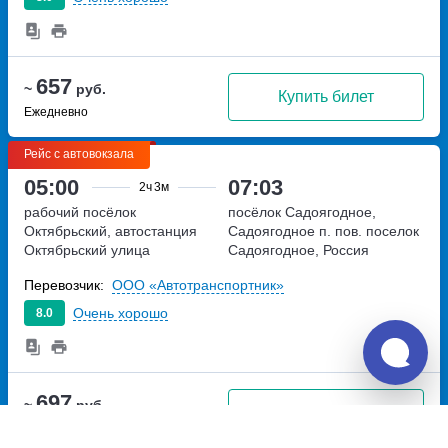
657
~
руб.
Купить билет
Ежедневно
Рейс с автовокзала
05:00
07:03
2ч
3м
рабочий посёлок
посёлок Садоягодное,
Октябрьский, автостанция
Садоягодное п. пов.
поселок
Октябрьский
улица
Садоягодное, Россия
Советская, дом 56 а
Перевозчик:
ООО «Автотранспортник»
Очень хорошо
8.0
697
~
руб.
Купить билет
Ежедневно, кроме Вс