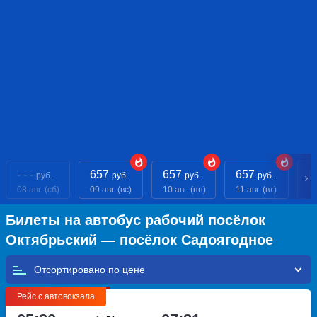
- - -
657
657
657
6
руб.
руб.
руб.
руб.
08 авг. (сб)
09 авг. (вс)
10 авг. (пн)
11 авг. (вт)
12
Билеты на автобус рабочий посёлок
Октябрьский — посёлок Садоягодное
Отсортировано по
Рейс с автовокзала