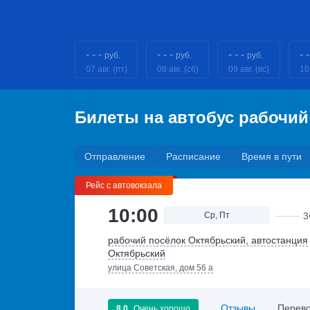
- - -
- - -
- - -
- -
руб.
руб.
руб.
07 авг. (пт)
08 авг. (сб)
09 авг. (вс)
10
Билеты на автобус рабочи
Отправление
Расписание
Время в пути
Рейс с автовокзала
10:00
Ср, Пт
3
рабочий посёлок Октябрьский, автостанция
Октябрьский
улица Советская, дом 56 а
Отзывы
Перево
8.0
Очень хорошо