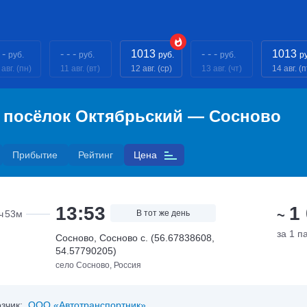
 -
- - -
1013
- - -
1013
руб.
руб.
руб.
руб.
р
 авг. (пн)
11 авг. (вт)
12 авг. (ср)
13 авг. (чт)
14 авг. (п
й посёлок Октябрьский — Сосново
Прибытие
Рейтинг
Цена
13:53
1
~
ч
53м
В тот же день
за 1 п
Сосново, Сосново с. (56.67838608,
54.57790205)
село Сосново, Россия
зчик:
ООО «Автотранспортник»