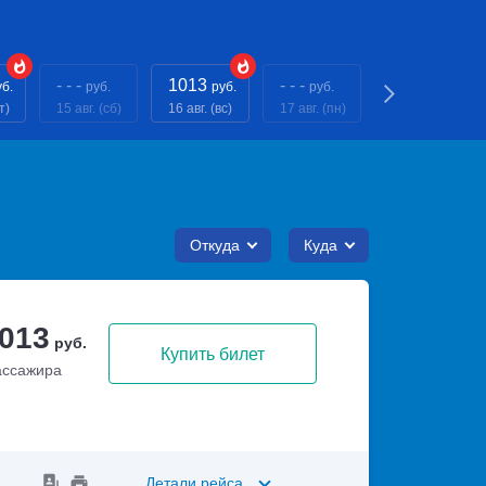
- - -
1013
- - -
- - -
уб.
руб.
руб.
руб.
руб.
т)
15 авг. (сб)
16 авг. (вс)
17 авг. (пн)
18 авг. (вт)
Откуда
Куда
 013
руб.
Купить билет
ассажира