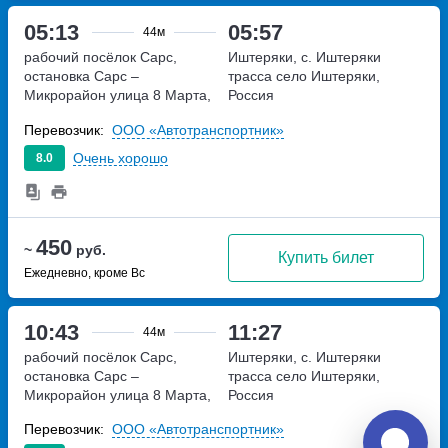
05:13
05:57
44м
рабочий посёлок Сарс,
Иштеряки, с. Иштеряки
остановка Сарс –
трасса
село Иштеряки,
Микрорайон
улица 8 Марта,
Россия
дом 1
Перевозчик:
ООО «Автотранспортник»
Очень хорошо
8.0
450
~
руб.
Купить билет
Ежедневно, кроме Вс
10:43
11:27
44м
рабочий посёлок Сарс,
Иштеряки, с. Иштеряки
остановка Сарс –
трасса
село Иштеряки,
Микрорайон
улица 8 Марта,
Россия
дом 1
Перевозчик:
ООО «Автотранспортник»