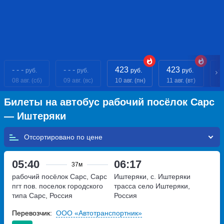
- - -
- - -
423
423
4
руб.
руб.
руб.
руб.
08 авг. (сб)
09 авг. (вс)
10 авг. (пн)
11 авг. (вт)
12
Билеты на автобус рабочий посёлок Сарс
— Иштеряки
Отсортировано по
05:40
06:17
37м
рабочий посёлок Сарс, Сарс
Иштеряки, с. Иштеряки
пгт пов.
поселок городского
трасса
село Иштеряки,
типа Сарс, Россия
Россия
Перевозчик:
ООО «Автотранспортник»