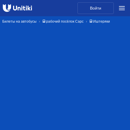
Войти
Билеты на автобусы
🚍 рабочий посёлок Сарс
🚍 Иштеряки