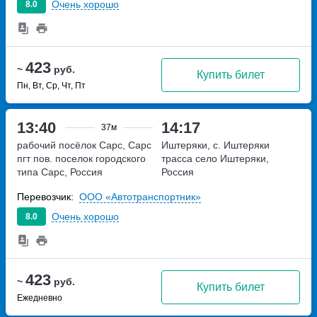
Очень хорошо
8.0
423
~
руб.
Купить билет
Пн, Вт, Ср, Чт, Пт
13:40
14:17
37м
рабочий посёлок Сарс, Сарс
Иштеряки, с. Иштеряки
пгт пов.
поселок городского
трасса
село Иштеряки,
типа Сарс, Россия
Россия
Перевозчик:
ООО «Автотранспортник»
Очень хорошо
8.0
423
~
руб.
Купить билет
Ежедневно