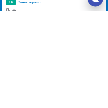
Очень хорошо
8.0
450
~
руб.
Купить билет
Ежедневно
13:43
14:27
44м
рабочий посёлок Сарс,
Иштеряки, с. Иштеряки
остановка Сарс –
трасса
село Иштеряки,
Микрорайон
улица 8 Марта,
Россия
дом 1
Перевозчик:
ООО «Автотранспортник»
Очень хорошо
8.0
450
~
руб.
Купить билет
Пт, Вс