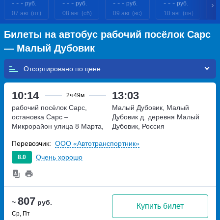
- - -
- - -
- - -
- - -
- 
руб.
руб.
руб.
руб.
07 авг. (пт)
08 авг. (сб)
09 авг. (вс)
10 авг. (пн)
11
Билеты на автобус рабочий посёлок Сарс
— Малый Дубовик
Отсортировано по
10:14
13:03
2ч
49м
рабочий посёлок Сарс,
Малый Дубовик, Малый
остановка Сарс –
Дубовик д.
деревня Малый
Микрорайон
улица 8 Марта,
Дубовик, Россия
дом 1
Перевозчик:
ООО «Автотранспортник»
Очень хорошо
8.0
807
~
руб.
Купить билет
Ср, Пт