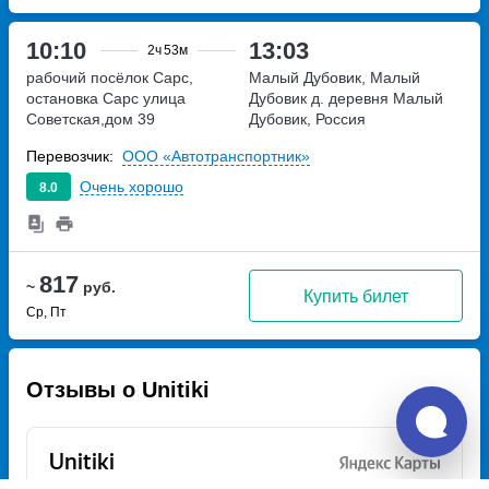
10:10
13:03
2ч
53м
рабочий посёлок Сарс,
Малый Дубовик, Малый
остановка Сарс
улица
Дубовик д.
деревня Малый
Советская,дом 39
Дубовик, Россия
Перевозчик:
ООО «Автотранспортник»
Очень хорошо
8.0
817
~
руб.
Купить билет
Ср, Пт
Отзывы о Unitiki