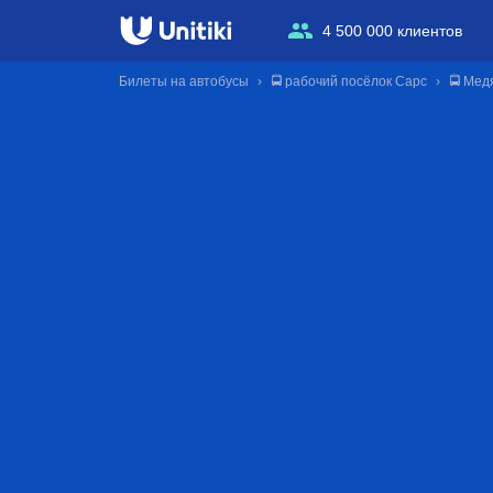
4 500 000 клиентов
Билеты на автобусы
🚍 рабочий посёлок Сарс
🚍 Мед