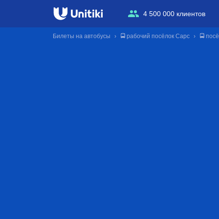
4 500 000 клиентов
Билеты на автобусы
🚍 рабочий посёлок Сарс
🚍 пос