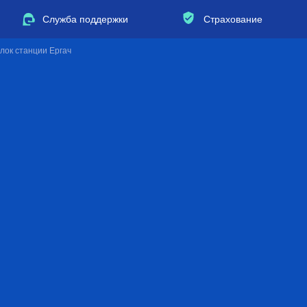
Служба поддержки
Страхование
ёлок станции Ергач