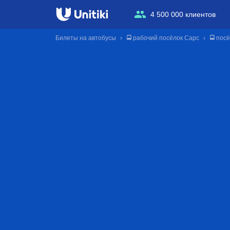
4 500 000 клиентов
Билеты на автобусы
🚍 рабочий посёлок Сарс
🚍 пос