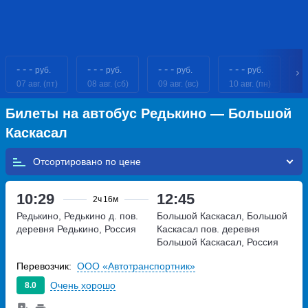
- - -
- - -
- - -
- - -
- 
руб.
руб.
руб.
руб.
07 авг. (пт)
08 авг. (сб)
09 авг. (вс)
10 авг. (пн)
11
Билеты на автобус Редькино — Большой
Каскасал
Отсортировано по
10:29
12:45
2ч
16м
Редькино, Редькино д. пов.
Большой Каскасал, Большой
деревня Редькино, Россия
Каскасал пов.
деревня
Большой Каскасал, Россия
Перевозчик:
ООО «Автотранспортник»
Очень хорошо
8.0