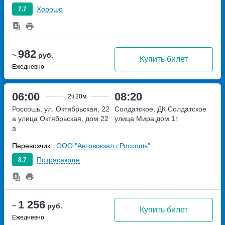
Хорошо
7.7
982
~
руб.
Купить билет
Ежедневно
06:00
08:20
2ч
20м
Россошь, ул. Октябрьская, 22
Солдатское, ДК Солдатское
а
улица Октябрьская, дом 22
улица Мира,дом 1г
а
Перевозчик:
ООО "Автовокзал г.Россошь"
Потрясающе
8.7
1 256
~
руб.
Купить билет
Ежедневно