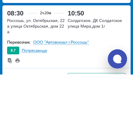
08:30
10:50
2ч
20м
Россошь, ул. Октябрьская, 22
Солдатское, ДК Солдатское
а
улица Октябрьская, дом 22
улица Мира,дом 1г
а
Перевозчик:
ООО "Автовокзал г.Россошь"
Потрясающе
8.7
1 256
~
руб.
Купить билет
Ежедневно
Отзывы о Unitiki