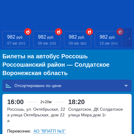
982
982
982
982
9
руб.
руб.
руб.
руб.
07 авг. (пт)
08 авг. (сб)
09 авг. (вс)
10 авг. (пн)
11
Билеты на автобус Россошь
Россошанский район — Солдатское
Воронежская область
Отсортировано по
16:00
18:20
2ч
20м
Россошь, ул. Октябрьская, 22
Солдатское, ДК Солдатское
а
улица Октябрьская, дом 22
улица Мира,дом 1г
а
Перевозчик:
АО "ВПАТП №3"