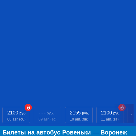
2100
- - -
2155
2100
2
руб.
руб.
руб.
руб.
08 авг. (сб)
09 авг. (вс)
10 авг. (пн)
11 авг. (вт)
12
Билеты на автобус Ровеньки — Воронеж