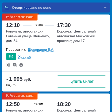
Отсортировано по
Рейс с автовокзала
12:10
17:30
5ч
20м
Ровеньки, автостанция
Воронеж, Центральный
Ровеньки
улица Шевченко,
автовокзал
Московский
дом 34
проспект, дом 17
Перевозчик:
Шевердяев Е.А.
Хорошо
8.0
1 995
~
руб.
Купить билет
Пн, Сб
Рейс с автовокзала
12:50
18:20
5ч
30м
Ровеньки, автостанция
Воронеж, Центральный