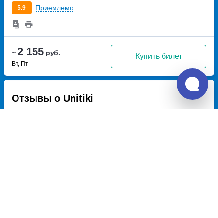
Приемлемо
5.9
2 155
~
руб.
Купить билет
Вт, Пт
Отзывы о Unitiki