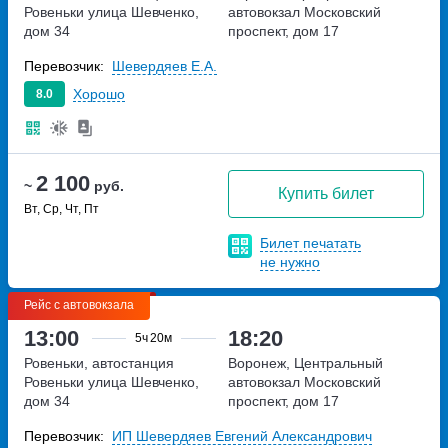
Ровеньки
улица Шевченко,
автовокзал
Московский
дом 34
проспект, дом 17
Перевозчик:
Шевердяев Е.А.
Хорошо
8.0
2 100
~
руб.
Купить билет
Вт, Ср, Чт, Пт
Билет печатать
не нужно
Рейс с автовокзала
13:00
18:20
5ч
20м
Ровеньки, автостанция
Воронеж, Центральный
Ровеньки
улица Шевченко,
автовокзал
Московский
дом 34
проспект, дом 17
Перевозчик:
ИП Шевердяев Евгений Александрович