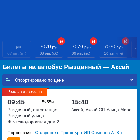
- - -
7070
7070
7070
7
руб.
руб.
руб.
руб.
07 авг. (пт)
08 авг. (сб)
09 авг. (вс)
10 авг. (пн)
11
Билеты на автобус Рыздвяный — Аксай
Отсортировано по
Рейс с автовокзала
09:45
15:40
5ч
55м
Рыздвяный, автостанция
Аксай, Аксай ОП Улица Мира
Рыздвяный
улица
Железнодорожная,дом 2
Перевозчик:
Ставрополь-Транстур ( ИП Семенов А. В.)