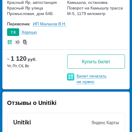
Красный Яр, автостанция
Камышла, остановка
Красный Яр
улица
Поворот на Камышлу
трасса
Промысловая, дом 64Б
М-5, 1179 километр
Перевозчик:
ИП Малахов В.Н.
Хорошо
7.9
1 120
~
руб.
Купить билет
Чт, Пт, Сб, Вс
Билет печатать
не нужно
Отзывы о Unitiki