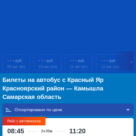
- - -
- - -
- - -
- - -
- 
руб.
руб.
руб.
руб.
09 авг. (вс)
10 авг. (пн)
11 авг. (вт)
12 авг. (ср)
13
Билеты на автобус с Красный Яр
Красноярский район — Камышла
Самарская область
Отсортировано по
Рейс с автовокзала
08:45
11:20
2ч
35м