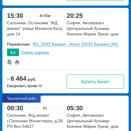
15:30
20:25
4ч
55м
Салоники, Остановка "ЖД
София, Автовокзал
вокзал"
улица Михаила Калу;
Центральный
бульвар
дом 14
Княгини Марии Луизи, дом
100
Перевозчик:
RU_ООО Балкан - Агент, (ООО Балкан) (43)
Очень хорошо
8.2
6 464
~
руб.
Купить билет
Ежедневно, кроме Чт
Транзитный рейс
00:30
05:30
5ч
Салоники, Ж/д вокзал
София, Автовокзал
г.Салоники
Монастириу, д.28,
Центральный
бульвар
PO Box 54627
Княгини Марии Луизи, дом