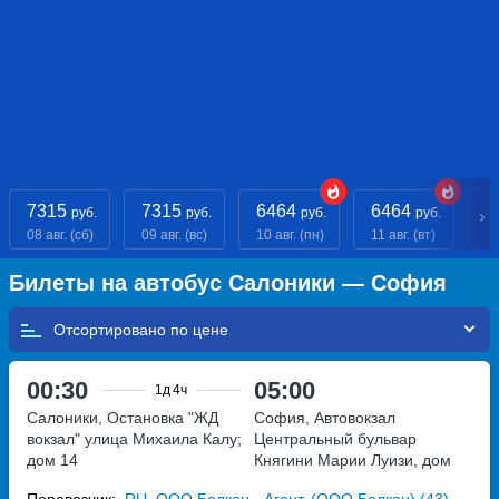
7315
7315
6464
6464
6
руб.
руб.
руб.
руб.
08 авг. (сб)
09 авг. (вс)
10 авг. (пн)
11 авг. (вт)
12
Билеты на автобус Салоники — София
Отсортировано по
00:30
05:00
1д
4ч
Салоники, Остановка "ЖД
София, Автовокзал
вокзал"
улица Михаила Калу;
Центральный
бульвар
дом 14
Княгини Марии Луизи, дом
100
Перевозчик:
RU_ООО Балкан - Агент, (ООО Балкан) (43)