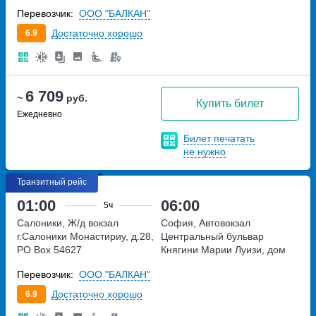
(автомобильная парковка
100
Перевозчик:
ООО "БАЛКАН"
железнодорожного вокзала)
Достаточно хорошо
6.9
6 709
~
руб.
Купить билет
Ежедневно
Билет печатать
не нужно
Транзитный рейс
01:00
06:00
5ч
Салоники, Ж/д вокзал
София, Автовокзал
г.Салоники
Монастириу, д.28,
Центральный
бульвар
PO Box 54627
Княгини Марии Луизи, дом
(автомобильная парковка
100
Перевозчик:
ООО "БАЛКАН"
железнодорожного вокзала)
Достаточно хорошо
6.9