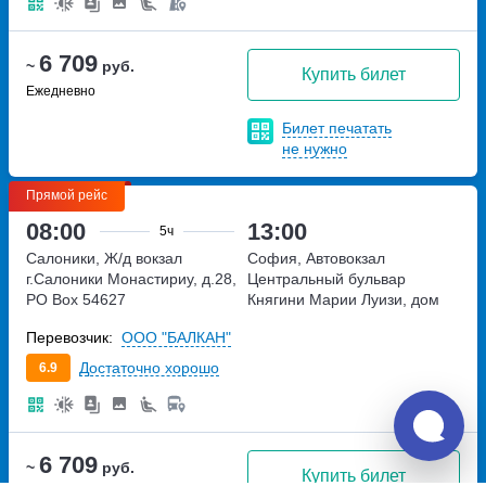
6 709
~
руб.
Купить билет
Ежедневно
Билет печатать
не нужно
Прямой рейс
08:00
13:00
5ч
Салоники, Ж/д вокзал
София, Автовокзал
г.Салоники
Монастириу, д.28,
Центральный
бульвар
PO Box 54627
Княгини Марии Луизи, дом
(автомобильная парковка
100
Перевозчик:
ООО "БАЛКАН"
железнодорожного вокзала)
Достаточно хорошо
6.9
6 709
~
руб.
Купить билет