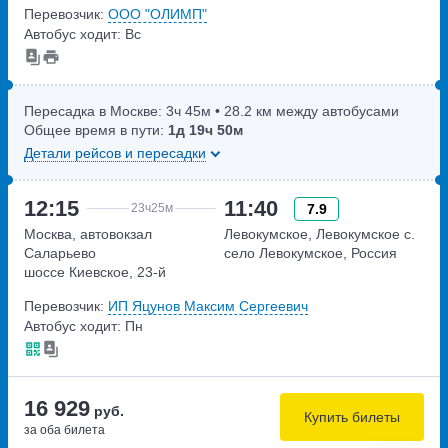
Перевозчик:
ООО "ОЛИМП"
шоссе 3
Автобус ходит: Вс
Пересадка в Москве:
3ч
45м
• 28.2 км между автобусами
Общее время в пути:
1д
19ч
50м
Детали рейсов и пересадки
12:15
11:40
7.9
23ч
25м
Москва, автовокзал
Левокумское, Левокумское с.
Саларьево
село Левокумское, Россия
шоссе Киевское, 23-й
километр, 1с1
Перевозчик:
ИП Яцунов Максим Сергеевич
Автобус ходит: Пн
16 929
руб.
Купить билеты
за оба билета