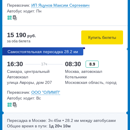
километр, 1с1
Перевозчик:
ИП Яцунов Максим Сергеевич
Автобус ходит: Пн
15 190
руб.
Купить билеты
за оба билета
Самостоятельная пересадка 28.2 км
16:30
08:30
8.9
17ч
Самара, центральный
Москва, автовокзал
Автовокзал
Котельники
улица Авроры, дом 207
Московская область, город
Котельники, Новорязанское
Перевозчик:
ООО "ОЛИМП"
шоссе 3
Автобус ходит: Вс
Пересадка в Москве:
3ч
45м
• 28.2 км между автобусами
Общее время в пути:
1д
20ч
10м