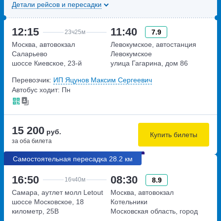
Детали рейсов и пересадки
12:15
11:40
7.9
23ч
25м
Москва, автовокзал
Левокумское, автостанция
Саларьево
Левокумское
шоссе Киевское, 23-й
улица Гагарина, дом 86
километр, 1с1
Перевозчик:
ИП Яцунов Максим Сергеевич
Автобус ходит: Пн
15 200
руб.
Купить билеты
за оба билета
Самостоятельная пересадка 28.2 км
16:50
08:30
8.9
16ч
40м
Самара, аутлет молл Letout
Москва, автовокзал
шоссе Московское, 18
Котельники
километр, 25В
Московская область, город
Котельники, Новорязанское