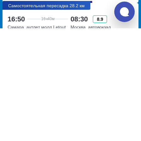
Самостоятельная пересадка 28.2 км
16:50
08:30
8.9
16ч
40м
Самара, аутлет молл Letout
Москва, автовокзал
шоссе Московское, 18
Котельники
километр, 25В
Московская область, город
Котельники, Новорязанское
Перевозчик:
ООО "ОЛИМП"
шоссе 3
Автобус ходит: Вс
Пересадка в Москве:
3ч
45м
• 28.2 км между автобусами
Общее время в пути:
1д
19ч
50м
Детали рейсов и пересадки
12:15
11:40
7.9
23ч
25м
Москва, автовокзал
Левокумское, автостанция
Саларьево
Левокумское
шоссе Киевское, 23-й
улица Гагарина, дом 86
километр, 1с1