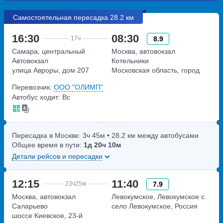
Самостоятельная пересадка 28.2 км
16:30
08:30
8.9
17ч
Самара, центральный
Москва, автовокзал
Автовокзал
Котельники
улица Авроры, дом 207
Московская область, город
Котельники, Новорязанское
Перевозчик:
ООО "ОЛИМП"
шоссе 3
Автобус ходит: Вс
Пересадка в Москве:
3ч
45м
• 28.2 км между автобусами
Общее время в пути:
1д
20ч
10м
Детали рейсов и пересадки
12:15
11:40
7.9
23ч
25м
Москва, автовокзал
Левокумское, Левокумское с.
Саларьево
село Левокумское, Россия
шоссе Киевское, 23-й