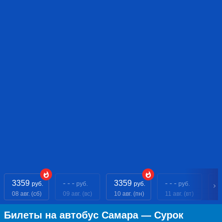
3359
- - -
3359
- - -
- 
руб.
руб.
руб.
руб.
08 авг. (сб)
09 авг. (вс)
10 авг. (пн)
11 авг. (вт)
12
Билеты на автобус Самара — Сурок