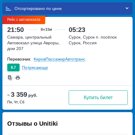
Отсортировано по
Рейс с автовокзала
21:50
05:23
8ч
33м
Самара, центральный
Сурок, Сурок п.
посёлок
Автовокзал
улица Авроры,
Сурок, Россия
дом 207
Перевозчик:
КировПассажирАвтотранс
Потрясающе
8.7
3 359
~
руб.
Купить билет
Пн, Чт, Сб
Отзывы о Unitiki