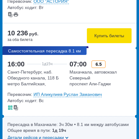
Перевозчик:
ООО "АСТОРИЯ"
Автобус ходит: Вт
10 236
руб.
Купить билеты
за оба билета
Самостоятельная пересадка 8.1 км
16:00
07:00
6.5
1д
15ч
Санкт-Петербург, наб.
Махачкала, автовокзал
Обводного канала, 118 Б
Северный
метро Балтийская,
проспект Али-Гаджи
набережная Обводного
Акушинского, дом 100
Перевозчик:
ИП Аликулиев Руслан Заманович
канала, дом 118 Б
Автобус ходит: Вс
Пересадка в Махачкале:
3ч
30м
• 8.1 км между автобусами
Общее время в пути:
1д
19ч
Детали рейсов и пересадки