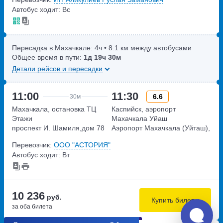
канала, дом 118 Б
Автобус ходит: Вс
Пересадка в Махачкале:
4ч
• 8.1 км между автобусами
Общее время в пути:
1д
19ч
30м
Детали рейсов и пересадки
11:00
11:30
6.6
30м
Махачкала, остановка ТЦ
Каспийск, аэропорт
Этажи
Махачкала Уйаш
проспект И. Шамиля,дом 78
Аэропорт Махачкала (Уйташ),
дом 1
Перевозчик:
ООО "АСТОРИЯ"
Автобус ходит: Вт
10 236
руб.
Купить билеты
за оба билета