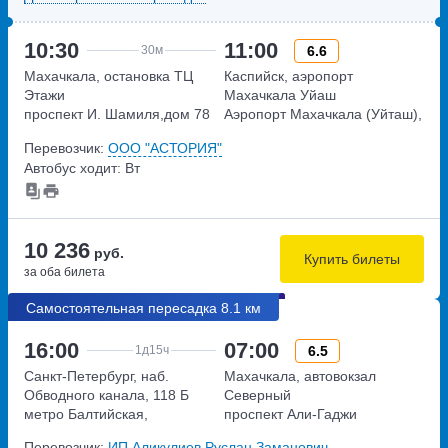
10:30
11:00
6.6
30м
Махачкала, остановка ТЦ
Каспийск, аэропорт
Этажи
Махачкала Уйаш
проспект И. Шамиля,дом 78
Аэропорт Махачкала (Уйташ),
дом 1
Перевозчик:
ООО "АСТОРИЯ"
Автобус ходит: Вт
10 236
руб.
Купить билеты
за оба билета
Самостоятельная пересадка 8.1 км
16:00
07:00
6.5
1д
15ч
Санкт-Петербург, наб.
Махачкала, автовокзал
Обводного канала, 118 Б
Северный
метро Балтийская,
проспект Али-Гаджи
набережная Обводного
Акушинского, дом 100
Перевозчик:
ИП Аликулиев Руслан Заманович