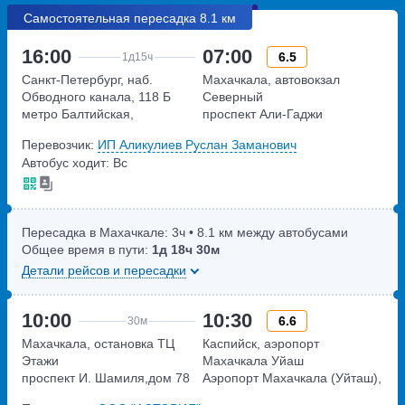
Самостоятельная пересадка 8.1 км
16:00
07:00
6.5
1д
15ч
Санкт-Петербург, наб.
Махачкала, автовокзал
Обводного канала, 118 Б
Северный
метро Балтийская,
проспект Али-Гаджи
набережная Обводного
Акушинского, дом 100
Перевозчик:
ИП Аликулиев Руслан Заманович
канала, дом 118 Б
Автобус ходит: Вс
Пересадка в Махачкале:
3ч
• 8.1 км между автобусами
Общее время в пути:
1д
18ч
30м
Детали рейсов и пересадки
10:00
10:30
6.6
30м
Махачкала, остановка ТЦ
Каспийск, аэропорт
Этажи
Махачкала Уйаш
проспект И. Шамиля,дом 78
Аэропорт Махачкала (Уйташ),
дом 1