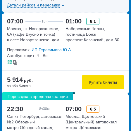
Детали рейсов и пересадки
07:00
01:00
8.1
18ч
Москва, ш. Новорязанское,
Набережные Челны,
6А (кафе Вкусно и точка)
гостиница Вояж
шоссе Новорязанское, дом
проспект Казанский, дом 30
6А
Перевозчик:
ИП Герасимова Ю.А.
Автобус ходит: Чт, Вс
5 914
руб.
Купить билеты
за оба билета
Пересадка в пределах станции
22:30
07:00
6.5
8ч
30м
Санкт-Петербург, автовокзал
Москва, Щелковский
№2 Обводный
(Центральный) автовокзал
метро Обводный канал,
метро Щёлковская,