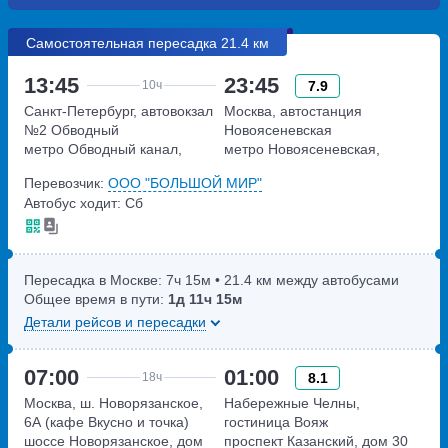
Самостоятельная пересадка 21.4 км
13:45
23:45
7.9
10ч
Санкт-Петербург, автовокзал
Москва, автостанция
№2 Обводный
Новоясеневская
метро Обводный канал,
метро Новоясеневская,
набережная Обводного
Новоясеневский тупик,
Перевозчик:
ООО "БОЛЬШОЙ МИР"
канала, дом 36
владение 4
Автобус ходит: Сб
Пересадка в Москве:
7ч
15м
• 21.4 км между автобусами
Общее время в пути:
1д
11ч
15м
Детали рейсов и пересадки
07:00
01:00
8.1
18ч
Москва, ш. Новорязанское,
Набережные Челны,
6А (кафе Вкусно и точка)
гостиница Вояж
шоссе Новорязанское, дом
проспект Казанский, дом 30