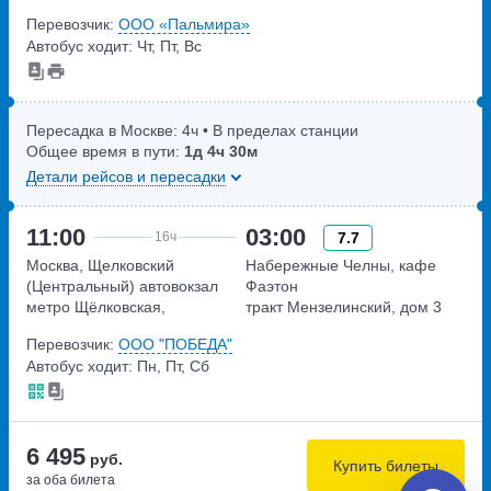
набережная Обводного
Щёлковское шоссе, дом 75А
Перевозчик:
ООО «Пальмира»
канала, дом 36
Автобус ходит: Чт, Пт, Вс
Пересадка в Москве:
4ч
• В пределах станции
Общее время в пути:
1д
4ч
30м
Детали рейсов и пересадки
11:00
03:00
7.7
16ч
Москва, Щелковский
Набережные Челны, кафе
(Центральный) автовокзал
Фаэтон
метро Щёлковская,
тракт Мензелинский, дом 3
Щёлковское шоссе, дом 75А
Перевозчик:
ООО "ПОБЕДА"
Автобус ходит: Пн, Пт, Сб
6 495
руб.
Купить билеты
за оба билета