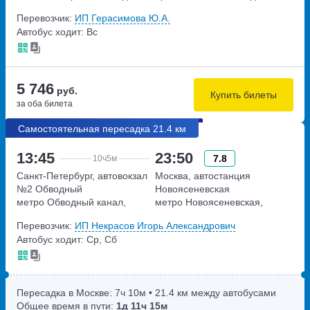
6А
Перевозчик:
ИП Герасимова Ю.А.
Автобус ходит: Вс
5 746
руб.
Купить билеты
за оба билета
Самостоятельная пересадка 21.4 км
13:45
23:50
7.8
10ч
5м
Санкт-Петербург, автовокзал
Москва, автостанция
№2 Обводный
Новоясеневская
метро Обводный канал,
метро Новоясеневская,
набережная Обводного
Новоясеневский тупик,
Перевозчик:
ИП Некрасов Игорь Александрович
канала, дом 36
владение 4
Автобус ходит: Ср, Сб
Пересадка в Москве:
7ч
10м
• 21.4 км между автобусами
Общее время в пути:
1д
11ч
15м