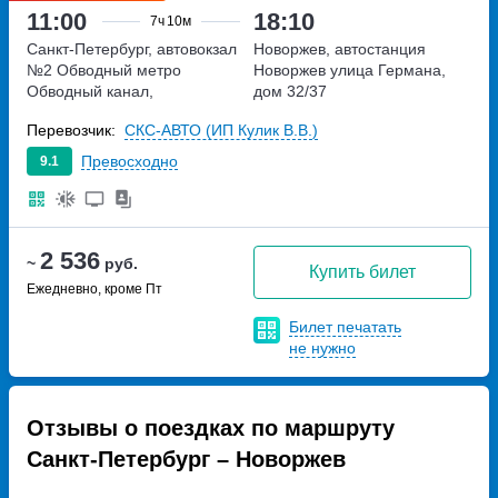
11:00
18:10
7ч
10м
Санкт-Петербург, автовокзал
Новоржев, автостанция
№2 Обводный
метро
Новоржев
улица Германа,
Обводный канал,
дом 32/37
набережная Обводного
Перевозчик:
СКС-АВТО (ИП Кулик В.В.)
канала, дом 36
Превосходно
9.1
2 536
~
руб.
Купить билет
Ежедневно, кроме Пт
Билет печатать
не нужно
Отзывы о поездках по маршруту
Санкт-Петербург – Новоржев