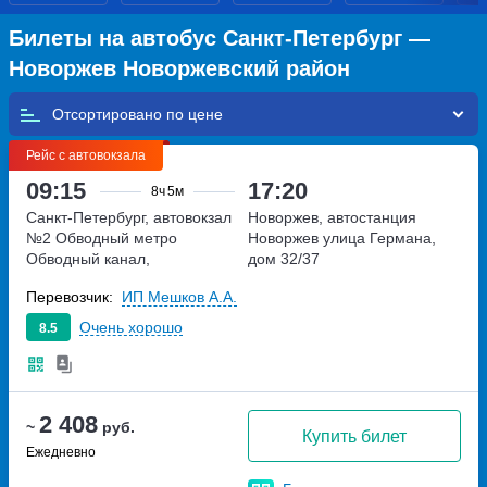
Билеты на автобус Санкт-Петербург —
Новоржев Новоржевский район
Отсортировано по
Рейс с автовокзала
09:15
17:20
8ч
5м
Санкт-Петербург, автовокзал
Новоржев, автостанция
№2 Обводный
метро
Новоржев
улица Германа,
Обводный канал,
дом 32/37
набережная Обводного
Перевозчик:
ИП Мешков А.А.
канала, дом 36
Очень хорошо
8.5
2 408
~
руб.
Купить билет
Ежедневно