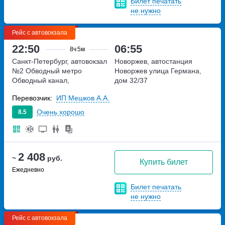
Билет печатать
не нужно
Рейс с автовокзала
22:50
06:55
8ч
5м
Санкт-Петербург, автовокзал
Новоржев, автостанция
№2 Обводный
метро
Новоржев
улица Германа,
Обводный канал,
дом 32/37
набережная Обводного
Перевозчик:
ИП Мешков А.А.
канала, дом 36
Очень хорошо
8.5
2 408
~
руб.
Купить билет
Ежедневно
Билет печатать
не нужно
Рейс с автовокзала