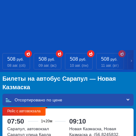
508
508
508
508
5
руб.
руб.
руб.
руб.
08 авг. (сб)
09 авг. (вс)
10 авг. (пн)
11 авг. (вт)
12
Билеты на автобус Сарапул — Новая
Казмаска
Отсортировано по
Рейс с автовокзала
07:50
09:10
1ч
20м
Сарапул, автовокзал
Новая Казмаска, Новая
Сарапул
улица Карла
Казмаска д. (56.8245832,