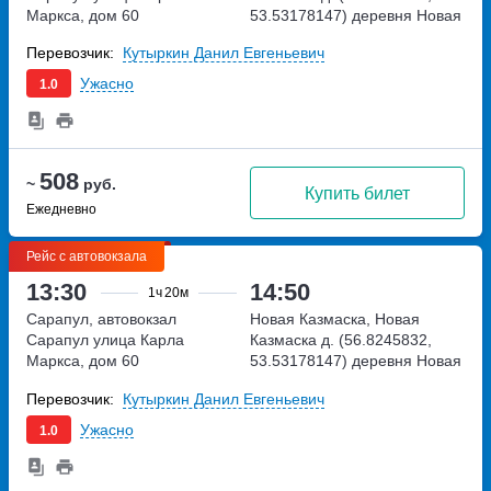
Маркса, дом 60
53.53178147)
деревня Новая
Казмаска, Мостовой
Перевозчик:
Кутыркин Данил Евгеньевич
переулок
Ужасно
1.0
508
~
руб.
Купить билет
Ежедневно
Рейс с автовокзала
13:30
14:50
1ч
20м
Сарапул, автовокзал
Новая Казмаска, Новая
Сарапул
улица Карла
Казмаска д. (56.8245832,
Маркса, дом 60
53.53178147)
деревня Новая
Казмаска, Мостовой
Перевозчик:
Кутыркин Данил Евгеньевич
переулок
Ужасно
1.0