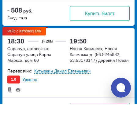
508
~
руб.
Купить билет
Ежедневно
Рейс с автовокзала
18:30
19:50
1ч
20м
Сарапул, автовокзал
Новая Казмаска, Новая
Сарапул
улица Карла
Казмаска д. (56.8245832,
Маркса, дом 60
53.53178147)
деревня Новая
Казмаска, Мостовой
Перевозчик:
Кутыркин Данил Евгеньевич
переулок
Ужасно
1.0
508
~
руб.
Купить билет
Ежедневно
Отзывы о Unitiki