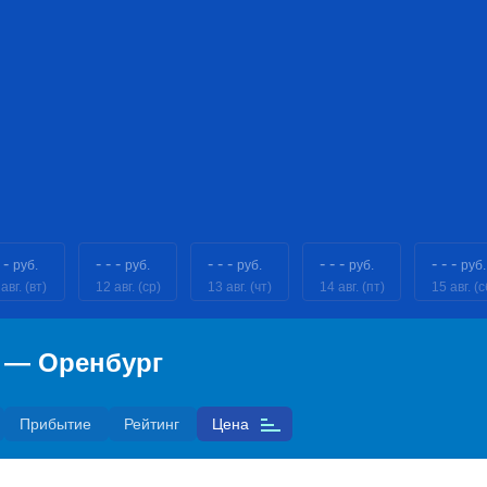
 -
- - -
- - -
- - -
- - -
руб.
руб.
руб.
руб.
руб.
авг. (вт)
12 авг. (ср)
13 авг. (чт)
14 авг. (пт)
15 авг. (с
в — Оренбург
Прибытие
Рейтинг
Цена