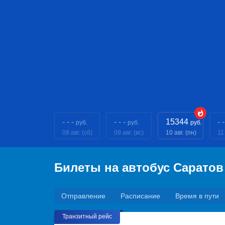
- - -
- - -
15344
- -
руб.
руб.
руб.
08 авг. (сб)
09 авг. (вс)
10 авг. (пн)
11 
Билеты на автобус Сарато
Отправление
Расписание
Время в пути
Транзитный рейс