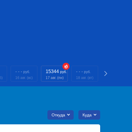
- - -
15344
- - -
- - -
руб.
руб.
руб.
руб.
б)
16 авг. (вс)
17 авг. (пн)
18 авг. (вт)
19 авг. (ср)
Откуда
Куда